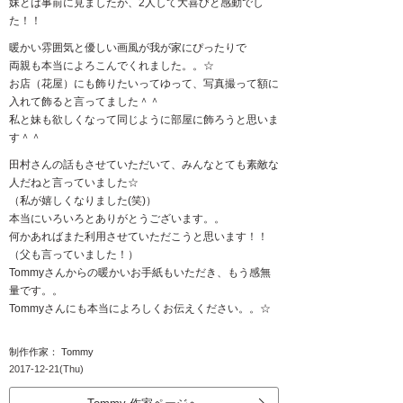
妹とは事前に見ましたが、2人して大喜びと感動でし
た！！
暖かい雰囲気と優しい画風が我が家にぴったりで
両親も本当によろこんでくれました。。☆
お店（花屋）にも飾りたいってゆって、写真撮って額に
入れて飾ると言ってました＾＾
私と妹も欲しくなって同じように部屋に飾ろうと思いま
す＾＾
田村さんの話もさせていただいて、みんなとても素敵な
人だねと言っていました☆
（私が嬉しくなりました(笑)）
本当にいろいろとありがとうございます。。
何かあればまた利用させていただこうと思います！！
（父も言っていました！）
Tommyさんからの暖かいお手紙もいただき、もう感無
量です。。
Tommyさんにも本当によろしくお伝えください。。☆
制作作家： Tommy
2017-12-21(Thu)