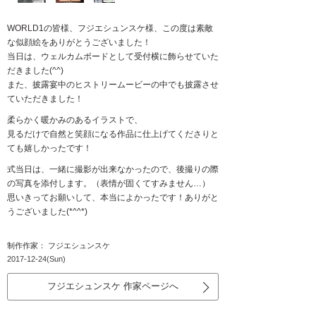
WORLD1の皆様、フジエシュンスケ様、この度は素敵
な似顔絵をありがとうございました！
当日は、ウェルカムボードとして受付横に飾らせていた
だきました(^^)
また、披露宴中のヒストリームービーの中でも披露させ
ていただきました！
柔らかく暖かみのあるイラストで、
見るだけで自然と笑顔になる作品に仕上げてくださりと
ても嬉しかったです！
式当日は、一緒に撮影が出来なかったので、後撮りの際
の写真を添付します。（表情が固くてすみません…）
思いきってお願いして、本当によかったです！ありがと
うございました(*^^*)
制作作家： フジエシュンスケ
2017-12-24(Sun)
フジエシュンスケ 作家ページへ