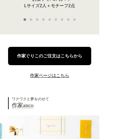
Lサイズ2人＋モチーフ2点
1
2
3
4
5
6
7
8
9
作家ぐりこのご注文はこちらから
作家ページはこちら
ワクワクと夢をのせて
作家anco