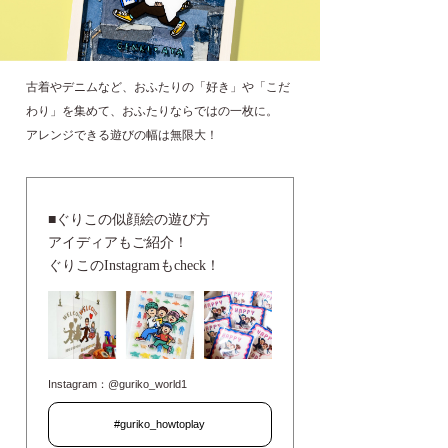
古着やデニムなど、おふたりの「好き」や「こだ
わり」を集めて、おふたりならではの一枚に。
アレンジできる遊びの幅は無限大！
■ぐりこの似顔絵の遊び方
アイディアもご紹介！
ぐりこのInstagramもcheck！
Instagram：@guriko_world1
#guriko_howtoplay