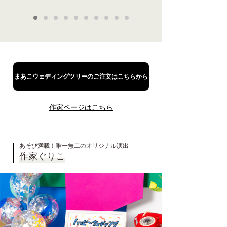
1
2
3
4
5
6
7
8
9
10
まあこウェディングツリーのご注文はこちらから
作家ページはこちら
あそび満載！唯一無二のオリジナル演出
作家ぐりこ