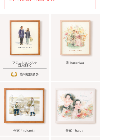
フジエシュンスケ
彩 haconiwa
CLASSIC
描写枚数最多
作家「nokami」
作家「haru」