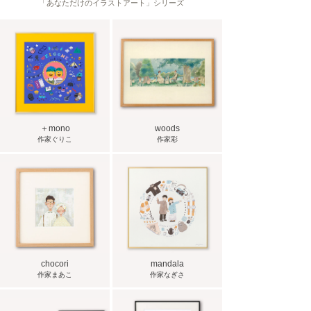
「あなただけのイラストアート」シリーズ
＋mono
woods
作家ぐりこ
作家彩
chocori
mandala
作家まあこ
作家なぎさ