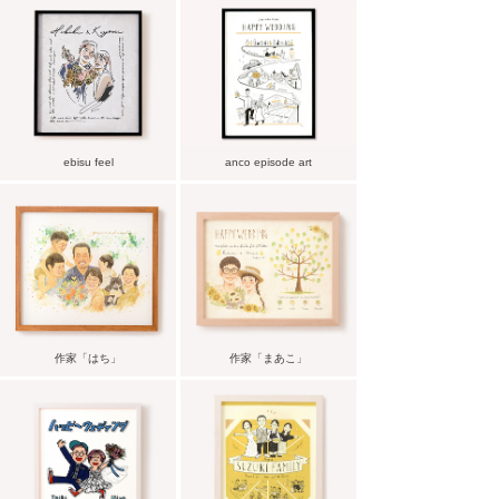
ebisu feel
anco episode art
作家「はち」
作家「まあこ」