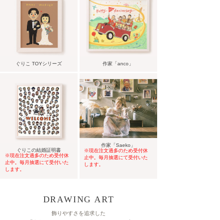
ぐりこ TOYシリーズ
作家「anco」
作家「Saeko」
ぐりこの結婚証明書
※現在注文過多のため受付休
※現在注文過多のため受付休
止中。毎月抽選にて受付いた
止中。毎月抽選にて受付いた
します。
します。
DRAWING ART
飾りやすさを追求した