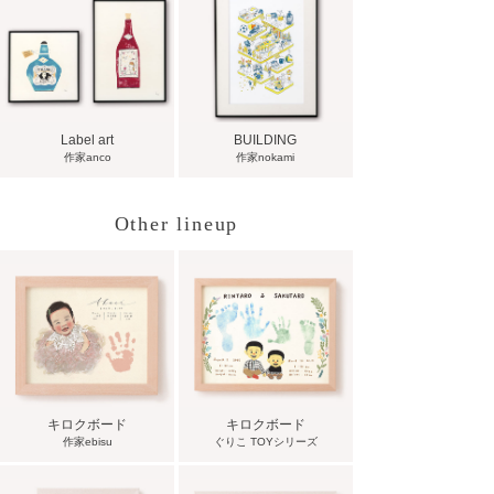
Label art
BUILDING
作家anco
作家nokami
Other lineup
キロクボード
キロクボード
作家ebisu
ぐりこ TOYシリーズ