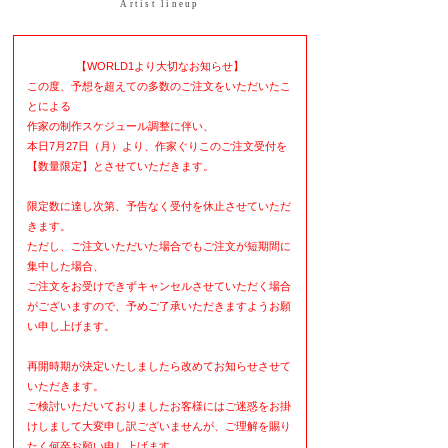
Artist lineup
【WORLD1より大切なお知らせ】
この度、予想を超えての多数のご注文をいただいたこ
とによる
作家の制作スケジュール調整に伴い、
本日7月27日（月）より、作家ぐりこのご注文受付を
【数量限定】とさせていただきます。
限定数に達し次第、予告なく受付を休止させていただ
きます。
ただし、ご注文いただいた場合でもご注文が短期間に
集中した場合、
ご注文をお受けできずキャンセルさせていただく場合
がございますので、予めご了承いただきますようお願
い申し上げます。
再開時期が決定いたしましたら改めてお知らせさせて
いただきます。
ご検討いただいておりましたお客様にはご迷惑をお掛
けしまして大変申し訳ございませんが、ご理解を賜り
たく何卒お願い申し上げます。