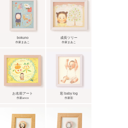
bokuno
成長ツリー
作家まあこ
作家まあこ
お名前アート
彩 baby log
作家anco
作家彩