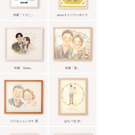
作家「ぐりこ」
ancoストーリーボード
作家「ebisu」
作家「彩」
フジエシュンスケ 凛
はち-つむぎ-