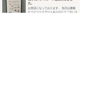
た。
お世話になっております。 先日は素敵
なエピソードアートありがとうございま
した！ 無事にWプロポーズは成功しま
した。 作家のanco様にもお伝えくださ
more
2026-07-27(Mon)
い！
世界にひとつだけの結婚証明書が完
成しました
先日5/5に無事結婚式を終えました！ 似
顔絵が自宅に届き、箱を開けた瞬間、感
動と嬉しさで胸がいっぱいになりまし
た！ 私たちが選んだ衣装やブーケとも
more
2026-07-19(Sun)
本当にそっくりで、想像以上に素敵な作
品でした★ 当日はゲストの方々にスポ
ンジでPONPONしていただき、世界に
本当に素敵な作品になっており、想
ひとつだけの結婚証明書が完成しました
像以上で感激でしかなかったで
◎ 夫婦で「おじいちゃんおばあちゃん
す！！
になっても大切に飾ろうね」と話してい
無事に作品も手元に届き、最近やっと友
るくらい、一生の宝物です…
人に渡すことできました！ 本当に素敵
な作品になっており、想像以上で感激で
more
2026-07-16(Thu)
しかなかったです！！ 友人夫婦もとて
も喜んでいただき、nokamiさんにあり
がとうと言いたい！ って言っているほ
お客様の声を見る
ど大喜びでした！！ 本当にありがとう
ございます。 また、作品とともにnoka