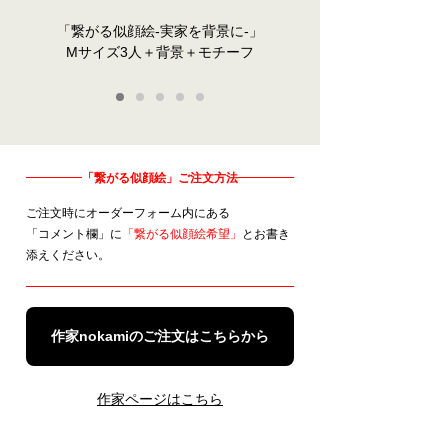
「繋がる似顔絵-実家を背景に-」
Mサイズ3人＋背景＋モチーフ
1
2
3
4
5
「繋がる似顔絵」ご注文方法
ご注文時にオーダーフォーム内にある
「コメント欄」に
「繋がる似顔絵希望」
とお書き
添えください。
作家nokamiのご注文はこちらから
作家ページはこちら