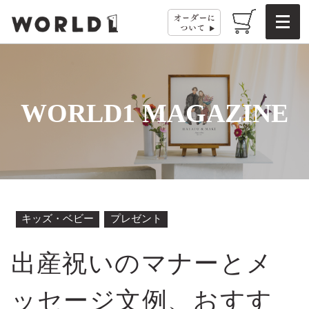
WORLD1 MAGAZINE
キッズ・ベビー
プレゼント
出産祝いのマナーとメ
ッセージ文例、おすす
めのプレゼントもご紹
介！