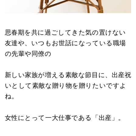
女性にとって一大仕事である「出産」。
無事に生まれてきた赤ちゃんの誕生をお
祝いすると共に、
大切な人が母親として、元気に無事出産で
きたことのお祝いを込めて贈りましょ
う！
出産祝いのマナーや相場、おすすめのプ
レゼントを紹介しますので、ぜひ参考に
してみてください。
出産祝いのマナー