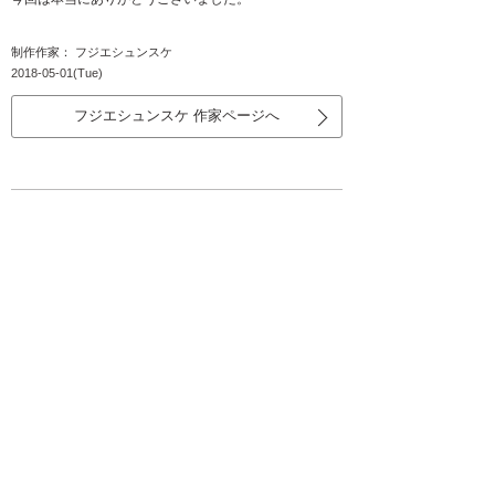
制作作家： フジエシュンスケ
2018-05-01(Tue)
フジエシュンスケ 作家ページへ
あまりにも可愛くて凄く喜んでもらえま
した。
岡山県 長原こず恵様