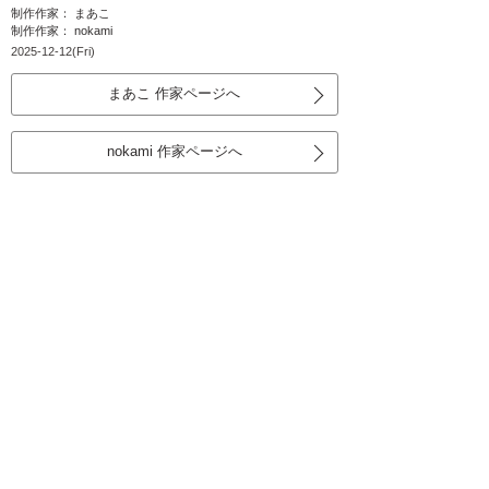
制作作家： まあこ
制作作家： nokami
2025-12-12(Fri)
まあこ 作家ページへ
nokami 作家ページへ
母親をはじめ家族全員とても喜んでくれ
ました
大阪府 O様