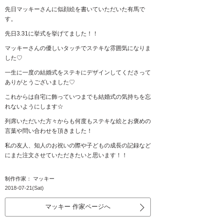
先日マッキーさんに似顔絵を書いていただいた有馬で
す。
先日3.31に挙式を挙げてました！！
マッキーさんの優しいタッチでステキな雰囲気になりま
した♡
一生に一度の結婚式をステキにデザインしてくださって
ありがとうございました♡
これからは自宅に飾っていつまでも結婚式の気持ちを忘
れないようにします☆
列席いただいた方々からも何度もステキな絵とお褒めの
言葉や問い合わせを頂きました！
私の友人、知人のお祝いの際や子どもの成長の記録など
にまた注文させていただきたいと思います！！
制作作家： マッキー
2018-07-21(Sat)
マッキー 作家ページへ