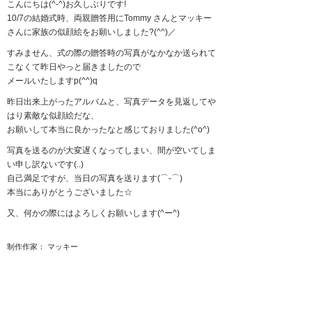
こんにちは(^-^)お久しぶりです!
10/7の結婚式時、両親贈答用にTommy さんとマッキー
さんに家族の似顔絵をお願いしました?(^^)／
すみません、式の際の贈答時の写真がなかなか送られて
こなくて昨日やっと届きましたので
メールいたしますp(^^)q
昨日出来上がったアルバムと、写真データを見返してや
はり素敵な似顔絵だな、
お願いして本当に良かったなと感じておりました(^o^)
写真を送るのが大変遅くなってしまい、間が空いてしま
い申し訳ないです(..)
自己満足ですが、当日の写真を送ります(⌒‐⌒)
本当にありがとうございました☆
又、何かの際にはよろしくお願いします(^ー^)
制作作家： マッキー
制作作家： Tommy
2019-03-06(Wed)
マッキー 作家ページへ