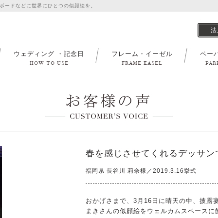
ボードなどに世界にひとつの似顔絵を。
法
ウェディング ・記念日
フレーム・イーゼル
ペー
HOW TO USE
FRAME EASEL
PAR
春を感じさせてくれるデッサン
福岡県 長谷川 莉奈様／2019.3.16挙式
おかげさまで、3月16日に晴天の中、披露
まきさんの似顔絵をウェルカムスペースに