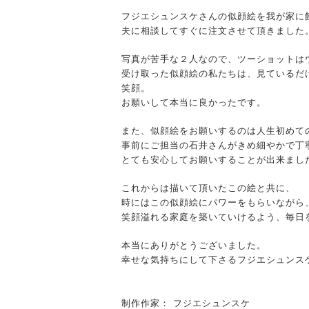
フジエシュンスケさんの似顔絵を我が家に
夫に相談してすぐに注文させて頂きました
写真が苦手な２人なので、ツーショットは
受け取った似顔絵の私たちは、見ているだ
笑顔。
お願いして本当に良かったです。
また、似顔絵をお願いするのは人生初めて
事前にご担当の石井さんがきめ細やかで丁
とても安心してお願いすることが出来まし
これからは描いて頂いたこの絵と共に、
時にはこの似顔絵にパワーをもらいながら
笑顔溢れる家庭を築いていけるよう、毎日
本当にありがとうございました。
幸せな気持ちにして下さるフジエシュンス
制作作家： フジエシュンスケ