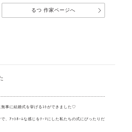
るつ 作家ページへ
た
に無事に結婚式を挙げるｺﾄができました♡
で、ｱｯﾄﾎｰﾑな感じをﾃｰﾏにした私たちの式にぴったりだ