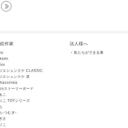
のページを見る
最後
絵作家
法人様へ
ru
私たちができる事
kami
isu
ジエシュンスケ CLASSIC
ジエシュンスケ 凛
haconiwa
ncoストーリーボード
あこ
りこ TOYシリーズ
ち
ち-つむぎ-
ぎさ
りこ