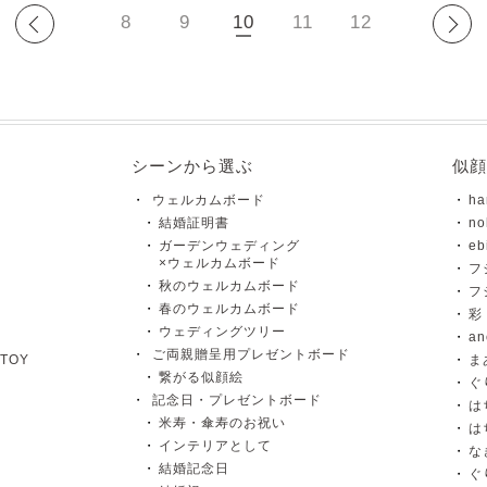
最初
前のページを見る
次
8
9
10
11
12
シーンから選ぶ
似顔
ウェルカムボード
ha
結婚証明書
no
ガーデンウェディング
eb
×ウェルカムボード
フ
秋のウェルカムボード
フ
春のウェルカムボード
彩 
ウェディングツリー
a
ご両親贈呈用プレゼントボード
TOY
ま
繋がる似顔絵
ぐ
記念日・プレゼントボード
は
米寿・傘寿のお祝い
は
インテリアとして
な
結婚記念日
ぐ