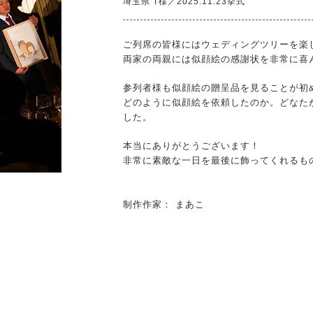
埼玉県 T様／2025.11.23挙式
ご列席の皆様にはウェディングツリーを楽
両家の両親には似顔絵の感謝状を非常に喜
参列者様も似顔絵の贈呈品を見ることが初
どのように似顔絵を依頼したのか。どなた
した。
本当にありがとうございます！
非常に素敵な一日を最後に飾ってくれるも
制作作家： まあこ