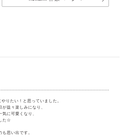
絶対にやりたい！と思っていました。
日が益々楽しみになり、
一気に可愛くなり、
した☆
のも思い出です。