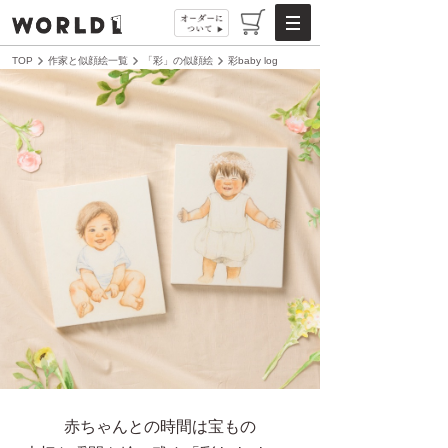
TOP
作家と似顔絵一覧
「彩」の似顔絵
彩baby log
赤ちゃんとの時間は宝もの