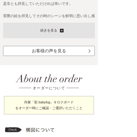
是非とも拝見していただければ幸いです。
実際の絵を拝見してその時のシーンを鮮明に思い出し感
動しました。
これからも私共への似顔絵のようにぜひいろんな人に幸
続きを見る
せをお届けし続けてください！
本当にありがとうございました！
お客様の声を見る
また機会がありましたらよろしくお願い致します。
2022-12-24(Sat)
オーダーについて
作家「彩 babylog」キロクボード
をオーダー時にご確認・ご選択いただくこと