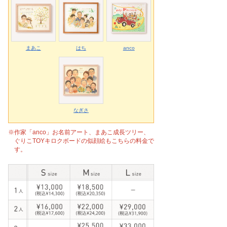
まあこ
はち
anco
なぎさ
※作家「anco」お名前アート、まあこ成長ツリー、
ぐりこTOYキロクボードの似顔絵もこちらの料金で
す。