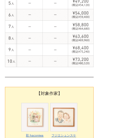
【対象作家】
彩 haconiwa
フジエシュンスケ