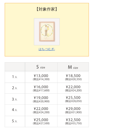
【対象作家】
はち-つむぎ-