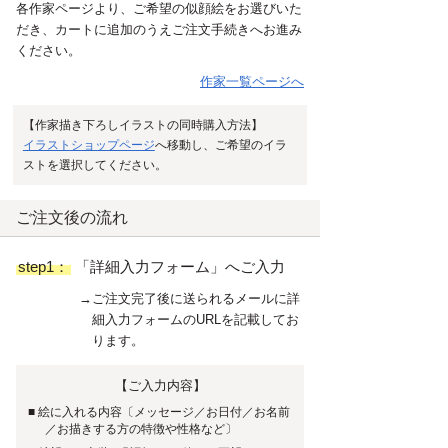
各作家ページより、ご希望の似顔絵をお選びいた
だき、カートに追加のうえご注文手続きへお進み
ください。
作家一覧ページへ
【作家描き下ろしイラストの同時購入方法】
イラストショップページ
へ移動し、ご希望のイラ
ストを選択してください。
ご注文後の流れ
step1：
「詳細入力フォーム」へご入力
→ご注文完了後に送られるメールに詳
細入力フォームのURLを記載してお
ります。
【ご入力内容】
■ 絵に入れる内容〔メッセージ／お日付／お名前
／お描きする方の特徴や性格など〕