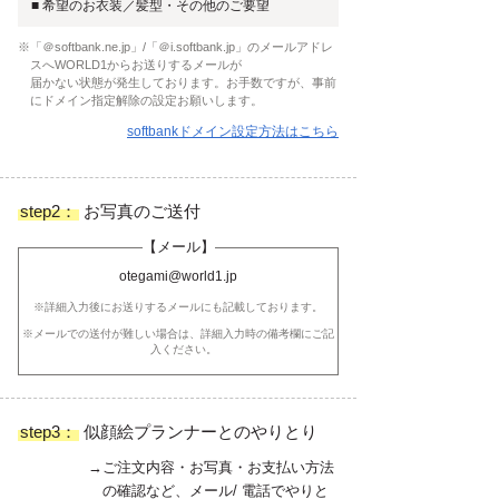
■ 希望のお衣装／髪型・その他のご要望
※「＠softbank.ne.jp」/「＠i.softbank.jp」のメールアドレ
スへWORLD1からお送りするメールが
届かない状態が発生しております。お手数ですが、事前
にドメイン指定解除の設定お願いします。
softbankドメイン設定方法はこちら
step2：
お写真のご送付
【メール】
otegami@world1.jp
※詳細入力後にお送りするメールにも記載しております。
※メールでの送付が難しい場合は、詳細入力時の備考欄にご記
入ください。
step3：
似顔絵プランナーとのやりとり
→ご注文内容・お写真・お支払い方法
の確認など、メール/ 電話でやりと