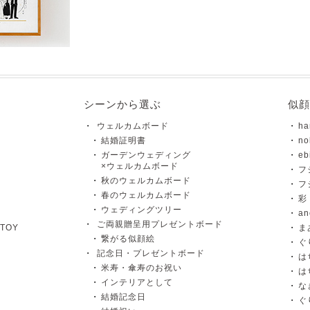
シーンから選ぶ
似顔
ウェルカムボード
ha
結婚証明書
no
ガーデンウェディング
eb
×ウェルカムボード
フ
秋のウェルカムボード
フ
春のウェルカムボード
彩 
ウェディングツリー
a
ご両親贈呈用プレゼントボード
TOY
ま
繋がる似顔絵
ぐ
記念日・プレゼントボード
は
米寿・傘寿のお祝い
は
インテリアとして
な
結婚記念日
ぐ