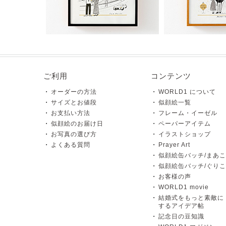
ご利用
コンテンツ
オーダーの方法
WORLD1 について
サイズとお値段
似顔絵一覧
お支払い方法
フレーム・イーゼル
似顔絵のお届け日
ペーパーアイテム
お写真の選び方
イラストショップ
よくある質問
Prayer Art
似顔絵缶バッチ/まあこ
似顔絵缶バッチ/ぐりこ
お客様の声
WORLD1 movie
結婚式をもっと素敵に
するアイデア帖
記念日の豆知識