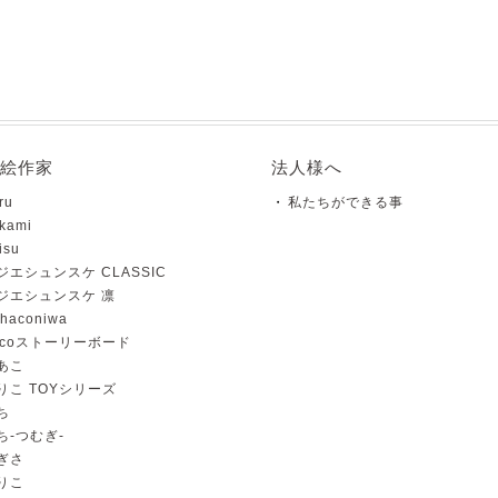
絵作家
法人様へ
ru
私たちができる事
kami
isu
ジエシュンスケ CLASSIC
ジエシュンスケ 凛
haconiwa
ncoストーリーボード
あこ
りこ TOYシリーズ
ち
ち-つむぎ-
ぎさ
りこ