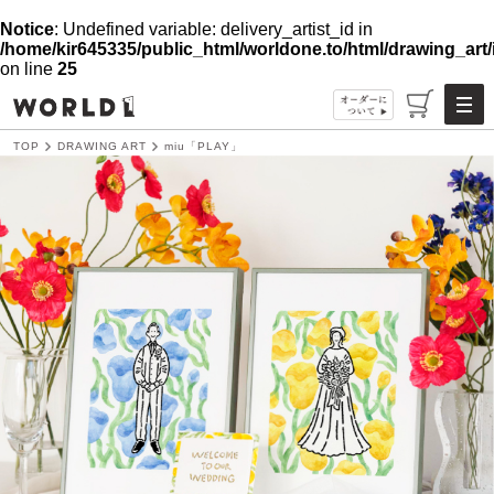
Notice
: Undefined variable: delivery_artist_id in
/home/kir645335/public_html/worldone.to/html/drawing_art/i
on line
25
TOP
DRAWING ART
miu「PLAY」