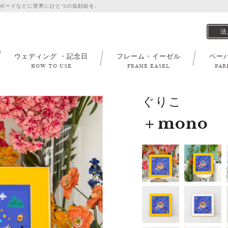
ボードなどに世界にひとつの似顔絵を。
法
ウェディング ・記念日
フレーム・イーゼル
ペー
HOW TO USE
FRAME EASEL
PAR
ぐりこ
＋mono