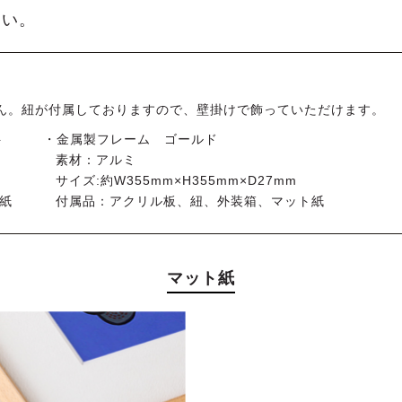
さい。
ん。紐が付属しておりますので、壁掛けで飾っていただけます。
ト
・金属製フレーム ゴールド
素材：アルミ
サイズ:約W355mm×H355mm×D27mm
紙
付属品：アクリル板、紐、外装箱、マット紙
マット紙