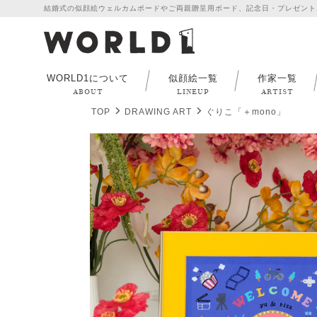
結婚式の似顔絵ウェルカムボードやご両親贈呈用ボード、記念日・プレゼント
WORLD1について
似顔絵一覧
作家一覧
ABOUT
LINEUP
ARTIST
TOP
DRAWING ART
ぐりこ「＋mono」