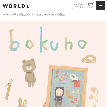
TOP
作家と似顔絵一覧
「まあこ bokuno」の似顔絵