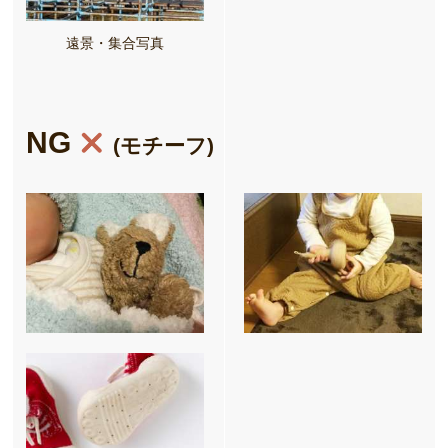
遠景・集合写真
NG
(モチーフ)