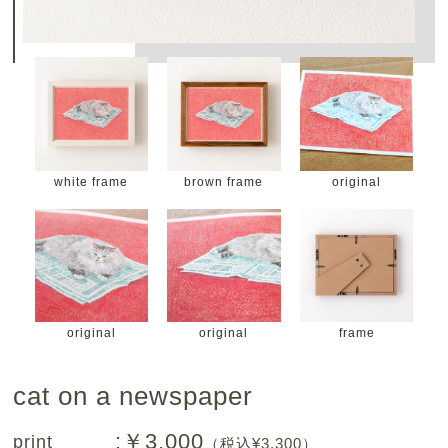
white frame
brown frame
original
original
original
frame
cat on a newspaper
:￥3,000
print
（税込¥3,300）