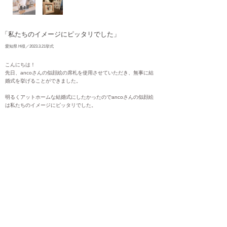
「私たちのイメージにピッタリでした」
愛知県 H様／2023.3.21挙式
こんにちは！
先日、ancoさんの似顔絵の席札を使用させていただき、無事に結
婚式を挙げることができました。
明るくアットホームな結婚式にしたかったのでancoさんの似顔絵
は私たちのイメージにピッタリでした。
来てくれた親族からは「細かいところまで可愛いね！似ている
ね！」と大好評でした！
夫はスニーカーが大好きで結婚式もお気に入りのスニーカーで行い
続きを見る
ました。
そのため、席札はスニーカーを履いている姿にして欲しいと伝えた
ところ快く対応していただきました。
席札が届いた瞬間、２人で感動したことを覚えています。感謝で
す。
ゲストの方の席札と自分達用も用意して裏面にはメッセージを書き
ました。
私たちもお互いにサプライズでメッセージを書きました。