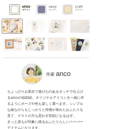
white
navy
craft
ホワイト
ネイビー
クラフト
anco
作家
ちょっぴりお茶目で遊び心のあるタッチで仕上げ
るancoの似顔絵。オリジナルアイコンを一緒に作
るようにポーズや色も楽しく選べます。シンプル
な線ながらもしっかりと特徴が表れたおふたりを
見て、ゲストの方も思わず笑顔になるはず。
きっと誰もが印象に残るおふたりらしいペーパー
アイテムになります。