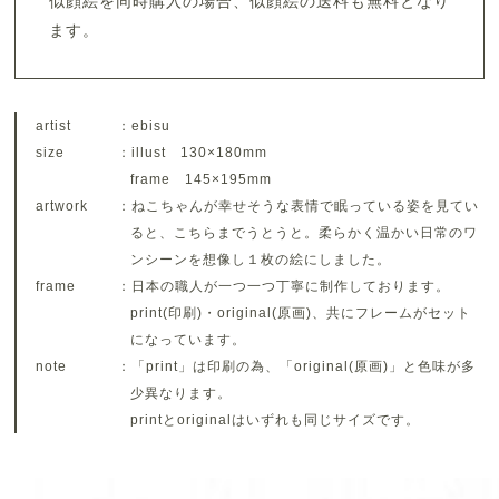
似顔絵を同時購入の場合、似顔絵の送料も無料となり
ます。
artist
：ebisu
size
：illust 130×180mm
frame 145×195mm
artwork
：ねこちゃんが幸せそうな表情で眠っている姿を見てい
ると、こちらまでうとうと。柔らかく温かい日常のワ
ンシーンを想像し１枚の絵にしました。
frame
：日本の職人が一つ一つ丁寧に制作しております。
print(印刷)・original(原画)、共にフレームがセット
になっています。
note
：「print」は印刷の為、「original(原画)」と色味が多
少異なります。
printとoriginalはいずれも同じサイズです。