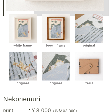
white frame
brown frame
original
original
original
frame
Nekonemuri
:￥3,000
print
（税込¥3,300）